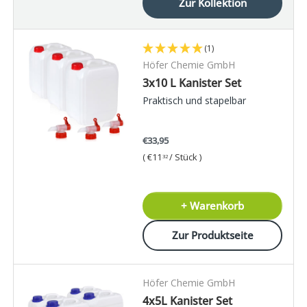
Zur Kollektion
(1)
Höfer Chemie GmbH
3x10 L Kanister Set
Praktisch und stapelbar
€33,95
Grundpreis
€11
/
Stück
32
+ Warenkorb
Zur Produktseite
Höfer Chemie GmbH
4x5L Kanister Set