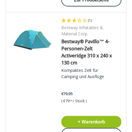
(1)
Bestway Inflatables &
Material Corp.
Bestway® Pavillo™ 4-
Personen-Zelt
Activeridge 310 x 240 x
130 cm
Kompaktes Zelt für
Camping und Ausflüge
€79,95
Grundpreis
€79
/
Stück
95
+ Warenkorb