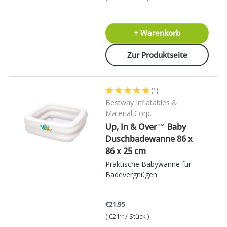
+ Warenkorb
Zur Produktseite
(1)
Bestway Inflatables &
Material Corp.
Up, In & Over™ Baby
Duschbadewanne 86 x
86 x 25 cm
Praktische Babywanne für
Badevergnügen
€21,95
Grundpreis
€21
/
Stück
95