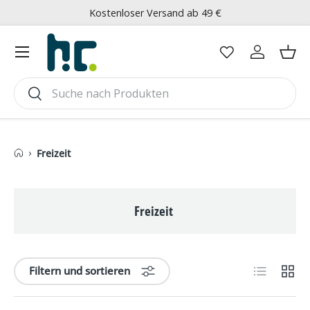
Kostenloser Versand ab 49 €
Direkt zum Inhalt
Menü
Einloggen
Ein
Suchen
Suchen
›
Freizeit
Freizeit
Produktlist
Produ
Filtern und sortieren