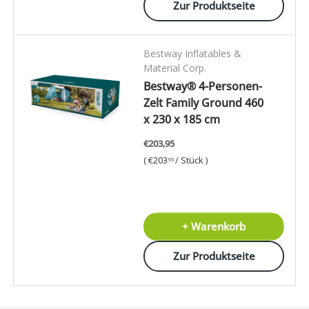
Zur Produktseite
Bestway Inflatables &
Material Corp.
Bestway® 4-Personen-
Zelt Family Ground 460
x 230 x 185 cm
€203,95
Grundpreis
€203
/
Stück
95
+ Warenkorb
Zur Produktseite