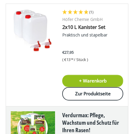
(1)
Höfer Chemie GmbH
2x10 L Kanister Set
Praktisch und stapelbar
€27,95
Grundpreis
€13
/
Stück
98
+ Warenkorb
Zur Produktseite
Verdurmax: Pflege,
Wachstum und Schutz für
Ihren Rasen!