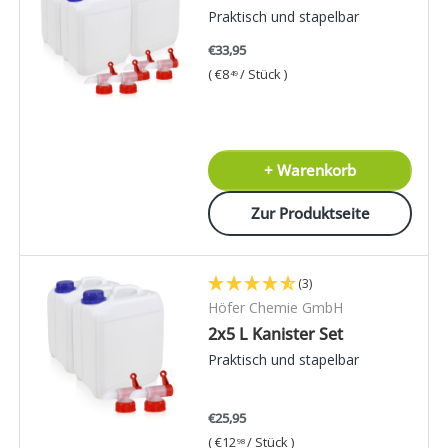
Praktisch und stapelbar
€33,95
Grundpreis
€8
/
Stück
49
+ Warenkorb
Zur Produktseite
(3)
Höfer Chemie GmbH
2x5 L Kanister Set
Praktisch und stapelbar
€25,95
Grundpreis
€12
/
Stück
98