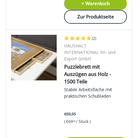
+ Warenkorb
Zur Produktseite
(2)
HAUSHALT
INTERNATIONAL Im- und
Export GmbH
Puzzlebrett mit
Auszügen aus Holz -
1500 Teile
Stabile Arbeitsfläche mit
praktischen Schubladen
€69,95
Grundpreis
€69
/
Stück
95