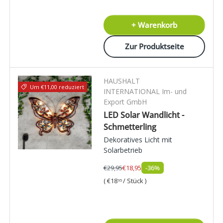
+ Warenkorb
Zur Produktseite
HAUSHALT
Um €11,00 reduziert
INTERNATIONAL Im- und
Export GmbH
LED Solar Wandlicht -
Schmetterling
Dekoratives Licht mit
Solarbetrieb
€29,95
€18,95
-36%
Grundpreis
€18
/
Stück
95