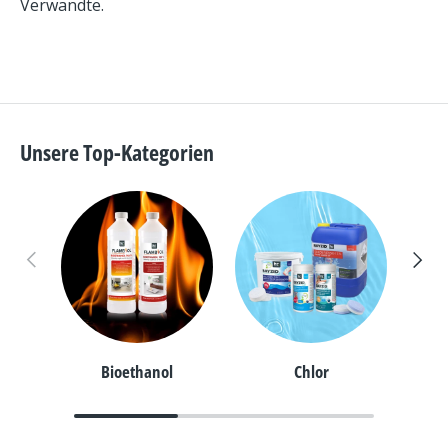
Verwandte.
Unsere Top-Kategorien
Vorherige
Nächs
Bioethanol
Chlor
pH