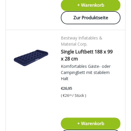
+ Warenkorb
Zur Produktseite
Bestway Inflatables &
Material Corp.
Single Luftbett 188 x 99
x 28 cm
Komfortables Gäste- oder
Campingbett mit stabilem
Halt
€26,95
Grundpreis
€26
/
Stück
95
+ Warenkorb