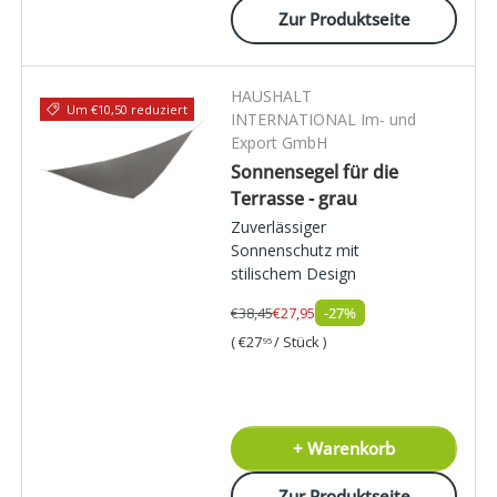
Zur Produktseite
HAUSHALT
Um €10,50 reduziert
INTERNATIONAL Im- und
Export GmbH
Sonnensegel für die
Terrasse - grau
Zuverlässiger
Sonnenschutz mit
stilischem Design
€38,45
€27,95
-27%
Grundpreis
€27
/
Stück
95
+ Warenkorb
Zur Produktseite