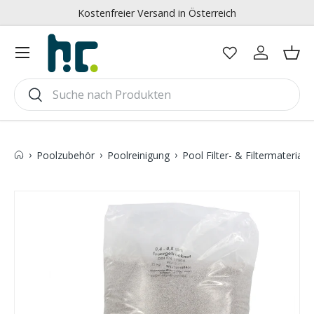
Kostenfreier Versand in Österreich
Direkt zum Inhalt
Menü
Einloggen
Ein
Suchen
Suchen
›
›
›
›
Poolzubehör
Poolreinigung
Pool Filter- & Filtermaterial
Bild 2 ist nun in der Galerieansicht verfügbar