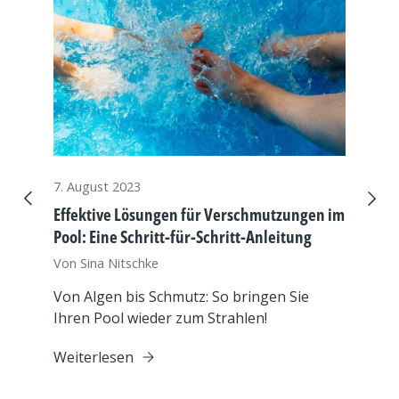
7. August 2023
21. M
Vorherige
Nächs
Effektive Lösungen für Verschmutzungen im
Spezi
Pool: Eine Schritt-für-Schritt-Anleitung
Sandf
Von Sina Nitschke
Von S
Von Algen bis Schmutz: So bringen Sie
Klar
Ihren Pool wieder zum Strahlen!
Bades
sollt
Weiterlesen
Weit