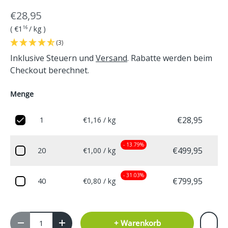
€28,95
Grundpreis
€1
/
kg
16
(3)
Inklusive Steuern und
Versand
. Rabatte werden beim
Checkout berechnet.
Menge
€28,95
1
€1,16 / kg
- 13.79%
€499,95
20
€1,00 / kg
- 31.03%
€799,95
40
€0,80 / kg
Anzahl
+ Warenkorb
-
+