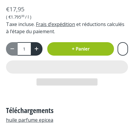
€17,95
Prix unitaire
€1.795
/
l
00
Taxe incluse.
Frais d’expédition
et réductions calculés
à l’étape du paiement.
Qté
+ Panier
-
+
Téléchargements
huile parfume epicea