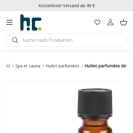
Kostenloser Versand ab 49 €
Aller au contenu
Menu
Se connec
Pani
Recherche
Rechercher
›
›
›
Spa et sauna
Huiles parfumées
Huiles parfumées de 10