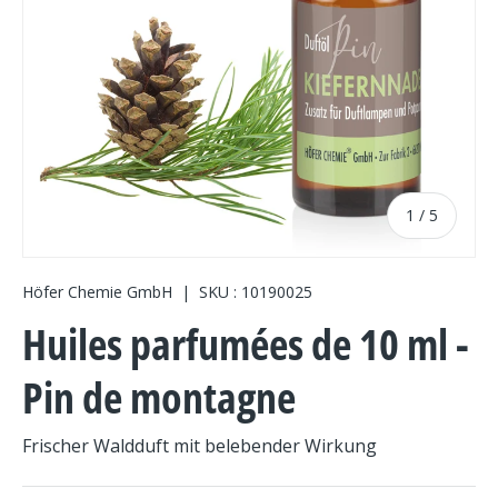
de
1
/
5
Höfer Chemie GmbH
|
SKU :
10190025
Huiles parfumées de 10 ml -
Pin de montagne
Frischer Waldduft mit belebender Wirkung