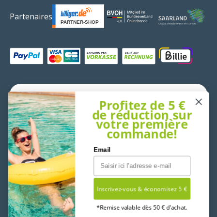
Partenaires
Moyens de paiement acceptés
Pays
France (EUR €)
Profitez de 5 €
de réduction sur
votre première
Langue
Français
commande!
Email
Inscrivez-vous & économisez 5 €
*Remise valable dès 50 € d'achat.