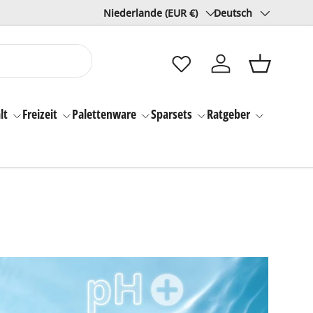
Land/Region
Sprache
Niederlande (EUR €)
Deutsch
Einloggen
Einkaufsk
lt
Freizeit
Palettenware
Sparsets
Ratgeber