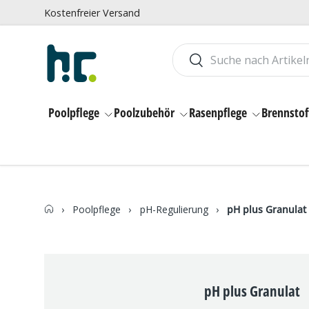
Kostenfreier Versand
Direkt zum Inhalt
Suchen
Suchen
Poolpflege
Poolzubehör
Rasenpflege
Brennstof
›
Poolpflege
›
pH-Regulierung
›
pH plus Granulat
pH plus Granulat