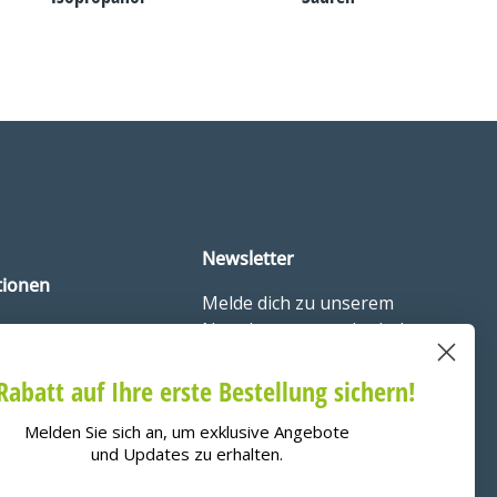
Newsletter
tionen
Melde dich zu unserem
ine
Newsletter an und erhalte
tsbedingungen
exklusive Rabatte und
Neuigkeiten.
Rabatt auf Ihre erste Bestellung sichern!
srecht
Eine Abmeldung ist
Melden Sie sich an, um exklusive Angebote
informationen
jederzeit kostenlos
und Updates zu erhalten.
estellte Fragen
möglich. Hier findest du