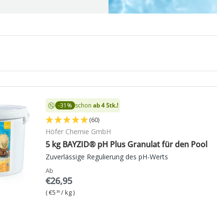
-31%
schon
ab 4 Stk.!
(60)
Höfer Chemie GmbH
5 kg BAYZID® pH Plus Granulat für den Pool
Zuverlässige Regulierung des pH-Werts
Ab
€26,95
Grundpreis
€5
/
kg
39