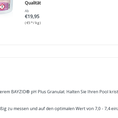
Qualität
Ab
€19,95
Grundpreis
€5
/
kg
70
em BAYZID® pH Plus Granulat. Halten Sie Ihren Pool kristal
ig zu messen und auf den optimalen Wert von 7,0 - 7,4 ei