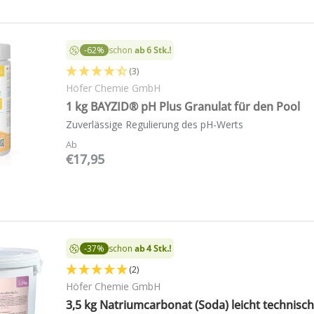
-62%
schon
ab 6 Stk.!
(3)
Höfer Chemie GmbH
1 kg BAYZID® pH Plus Granulat für den Pool
Zuverlässige Regulierung des pH-Werts
Ab
€17,95
-37%
schon
ab 4 Stk.!
(2)
Höfer Chemie GmbH
3,5 kg Natriumcarbonat (Soda) leicht technisc