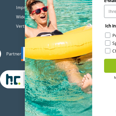
E-Mail
Impressum
Widerruf einreichen
Ich i
Vertrag widerrufen
n
P
S
C
Partner
M